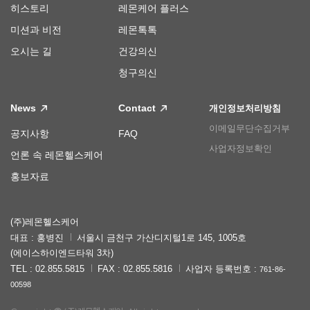
히스토리
레몬케어 플러스
미션과 비전
레몬톡톡
오시는 길
건강의신
청구의신
News
Contact
개인정보처리방침
이메일무단수집거부
공지사항
FAQ
사업자정보확인
언론 속 레몬헬스케어
홍보자료
(주)레몬헬스케어
대표 : 홍병진
서울시 금천구 가산디지털1로 145, 1005호
(에이스하이엔드타워 3차)
TEL : 02.855.5815
FAX : 02.855.5816
사업자 등록번호 :
761-86-
00598