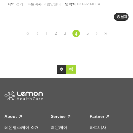
지역
경기
파트너사
국립암센터
연락처
031-920-0114
날짜순
1
2
3
5
4
About
Service
Partner
레몬헬스케어 소개
레몬케어
파트너사