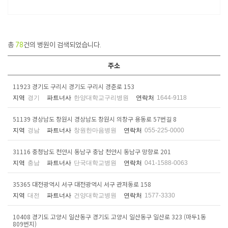
총
78
건의 병원이 검색되었습니다.
주소
11923 경기도 구리시 경기도 구리시 경춘로 153
지역
경기
파트너사
한양대학교구리병원
연락처
1644-9118
51139 경상남도 창원시 경상남도 창원시 의창구 용동로 57번길 8
지역
경남
파트너사
창원한마음병원
연락처
055-225-0000
31116 충청남도 천안시 동남구 충남 천안시 동남구 망향로 201
지역
충남
파트너사
단국대학교병원
연락처
041-1588-0063
35365 대전광역시 서구 대전광역시 서구 관저동로 158
지역
대전
파트너사
건양대학교병원
연락처
1577-3330
10408 경기도 고양시 일산동구 경기도 고양시 일산동구 일산로 323 (마두1동
809번지)