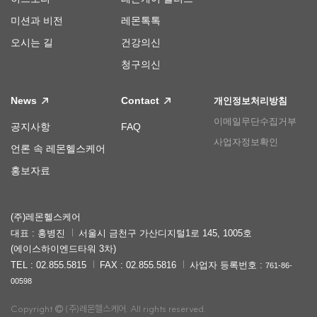
미션과 비전
레몬톡톡
오시는 길
건강의신
청구의신
News
Contact
개인정보처리방침
이메일무단수집거부
공지사항
FAQ
사업자정보확인
언론 속 레몬헬스케어
홍보자료
(주)레몬헬스케어
대표 : 홍병진
서울시 금천구 가산디지털1로 145, 1005호
(에이스하이엔드타워 3차)
TEL : 02.855.5815
FAX : 02.855.5816
사업자 등록번호 :
761-86-
00598
Copyright
(주)레몬헬스케어. All rights reserved.