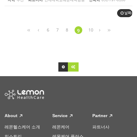
지역
부산
파트너사
인제대학교해운대백병원
연락처
051-797-0100
날짜순
6
7
8
10
9
About
Service
Partner
레몬헬스케어 소개
레몬케어
파트너사
히스토리
레몬케어 플러스