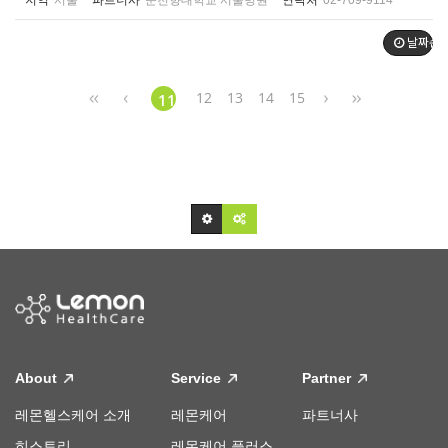
지역
서울
파트너사
순천향대학교 서울병원
연락처
02-709-9114
날짜순
12
13
14
15
11
About
Service
Partner
레몬헬스케어 소개
레몬케어
파트너사
히스토리
레몬케어 플러스