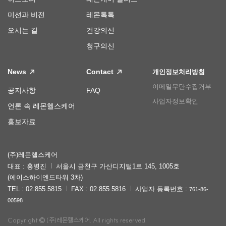
미션과 비전
레몬톡톡
오시는 길
건강의신
청구의신
News
Contact
개인정보처리방침
이메일무단수집거부
공지사항
FAQ
사업자정보확인
언론 속 레몬헬스케어
홍보자료
(주)레몬헬스케어
대표 : 홍병진
서울시 금천구 가산디지털1로 145, 1005호
(에이스하이엔드타워 3차)
TEL : 02.855.5815
FAX : 02.855.5816
사업자 등록번호 :
761-86-
00598
Copyright
(주)레몬헬스케어. All rights reserved.