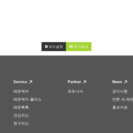
보드설정
추가설정
Service
Partner
News
레몬케어
파트너사
공지사항
레몬케어 플러스
언론 속 레
레몬톡톡
홍보자료
건강의신
청구의신