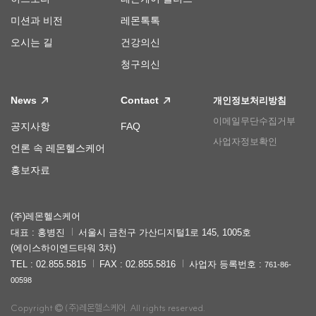
미션과 비전
레몬톡톡
오시는 길
건강의신
청구의신
News
Contact
개인정보처리방침
이메일무단수집거부
공지사항
FAQ
사업자정보확인
언론 속 레몬헬스케어
홍보자료
(주)레몬헬스케어
대표 : 홍병진
서울시 금천구 가산디지털1로 145, 1005호
(에이스하이엔드타워 3차)
TEL : 02.855.5815
FAX : 02.855.5816
사업자 등록번호 :
761-86-
00598
Copyright
(주)레몬헬스케어. All rights reserved.