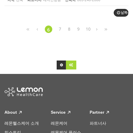
지역
전북
파트너사
대자인병원
연락처
063-240-2000
날짜순
7
8
9
10
6
About
Service
Partner
레몬헬스케어 소개
레몬케어
파트너사
히스토리
레몬케어 플러스