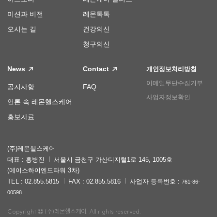
미션과 비전
레몬톡톡
오시는 길
건강의신
청구의신
News
Contact
개인정보처리방침
이메일무단수집거부
공지사항
FAQ
사업자정보확인
언론 속 레몬헬스케어
홍보자료
(주)레몬헬스케어
대표 : 홍병진
서울시 금천구 가산디지털1로 145, 1005호
(에이스하이엔드타워 3차)
TEL : 02.855.5815
FAX : 02.855.5816
사업자 등록번호 :
761-86-
00598
Copyright
(주)레몬헬스케어. All rights reserved.