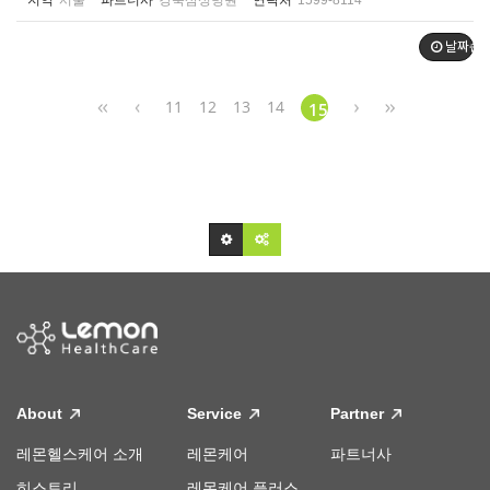
지역
서울
파트너사
강북삼성병원
연락처
1599-8114
날짜순
11
12
13
14
15
About
Service
Partner
레몬헬스케어 소개
레몬케어
파트너사
히스토리
레몬케어 플러스