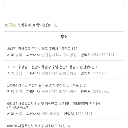
총
78
건의 병원이 검색되었습니다.
주소
39371 경상북도 구미시 경북 구미시 1공단로 179
지역
경북
파트너사
순천향대학교 구미병원
연락처
054-468-9114
31151 충청남도 천안시 동남구 충남 천안시 동남구 순천향6길 31
지역
충남
파트너사
순천향대학교 천안병원
연락처
1577-7523
14584 경기도 부천시 원미구 경기 부천시 조마루로 170
지역
경기
파트너사
순천향대학교 부천병원
연락처
1899-5700
06134 서울특별시 강남구 테헤란로 117 KB손해보험빌딩(역삼동)
(주)KB손해보험
지역
서울
파트너사
KB손해보험
연락처
1544-0114
06620 서울특별시 서초구 서초대로 74길 14