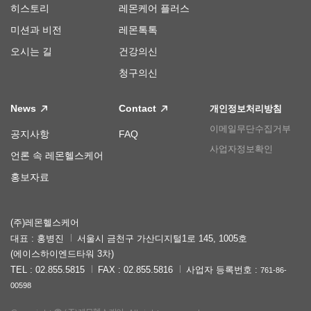
히스토리
레몬케어 플러스
미션과 비전
레몬톡톡
오시는 길
건강의신
청구의신
News
Contact
개인정보처리방침
이메일무단수집거부
공지사항
FAQ
사업자정보확인
언론 속 레몬헬스케어
홍보자료
(주)레몬헬스케어
대표 : 홍병진
서울시 금천구 가산디지털1로 145, 1005호
(에이스하이엔드타워 3차)
TEL : 02.855.5815
FAX : 02.855.5816
사업자 등록번호 :
761-86-
00598