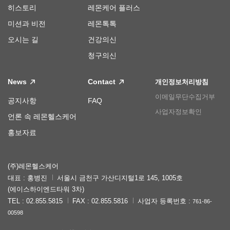
히스토리
레몬케어 플러스
미션과 비전
레몬톡톡
오시는 길
건강의신
청구의신
News
Contact
개인정보처리방침
이메일무단수집거부
공지사항
FAQ
사업자정보확인
언론 속 레몬헬스케어
홍보자료
(주)레몬헬스케어
대표 : 홍병진
서울시 금천구 가산디지털1로 145, 1005호
(에이스하이엔드타워 3차)
TEL : 02.855.5815
FAX : 02.855.5816
사업자 등록번호 :
761-86-
00598