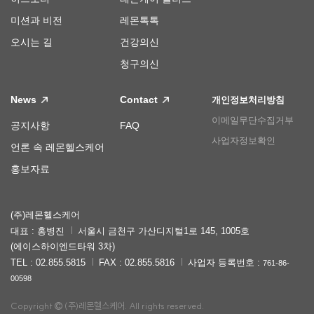
미션과 비전
레몬톡톡
오시는 길
건강의신
청구의신
News
Contact
개인정보처리방침
이메일무단수집거부
공지사항
FAQ
사업자정보확인
언론 속 레몬헬스케어
홍보자료
(주)레몬헬스케어
대표 : 홍병진
서울시 금천구 가산디지털1로 145, 1005호
(에이스하이엔드타워 3차)
TEL : 02.855.5815
FAX : 02.855.5816
사업자 등록번호 :
761-86-
00598
Copyright
(주)레몬헬스케어. All rights reserved.