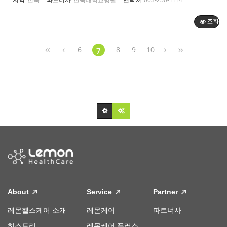
지역
전북
파트너사
전북대학교병원
연락처
063-250-1114
조회순
6
8
9
10
7
About
Service
Partner
레몬헬스케어 소개
레몬케어
파트너사
히스토리
레몬케어 플러스