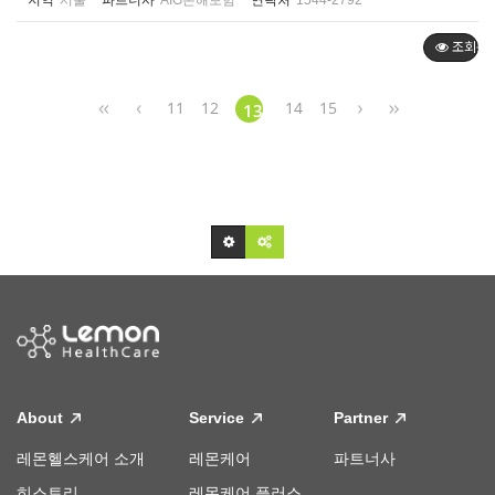
지역
서울
파트너사
AIG손해보험
연락처
1544-2792
조회순
11
12
14
15
13
About
Service
Partner
레몬헬스케어 소개
레몬케어
파트너사
히스토리
레몬케어 플러스