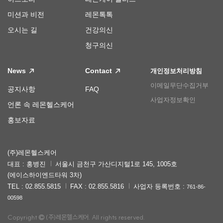
미션과 비전
레몬톡톡
오시는 길
건강의신
청구의신
News
Contact
개인정보처리방침
이메일무단수집거부
공지사항
FAQ
사업자정보확인
언론 속 레몬헬스케어
홍보자료
(주)레몬헬스케어
대표 : 홍병진
서울시 금천구 가산디지털1로 145, 1005호
(에이스하이엔드타워 3차)
TEL : 02.855.5815
FAX : 02.855.5816
사업자 등록번호 :
761-86-
00598
Copyright
(주)레몬헬스케어. All rights reserved.