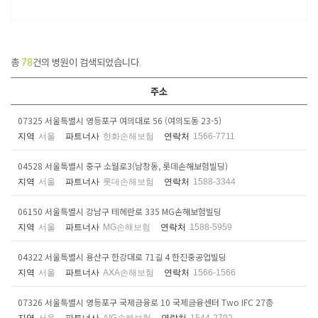
총
78
건의 병원이 검색되었습니다.
주소
07325 서울특별시 영등포구 여의대로 56 (여의도동 23-5)
지역
서울
파트너사
한화손해보험
연락처
1566-7711
04528 서울특별시 중구 소월로3(남창동, 롯데손해보험빌딩)
지역
서울
파트너사
롯데손해보험
연락처
1588-3344
06150 서울특별시 강남구 테헤란로 335 MG손해보험빌딩
지역
서울
파트너사
MG손해보험
연락처
1588-5959
04322 서울특별시 용산구 한강대로 71길 4 한진중공업빌딩
지역
서울
파트너사
AXA손해보험
연락처
1566-1566
07326 서울특별시 영등포구 국제금융로 10 국제금융센터 Two IFC 27층