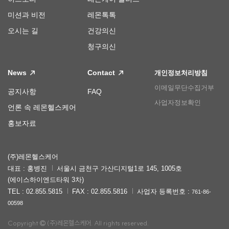
미션과 비전
레몬톡톡
오시는 길
건강의신
청구의신
News
Contact
개인정보처리방침
이메일무단수집거부
공지사항
FAQ
사업자정보확인
언론 속 레몬헬스케어
홍보자료
(주)레몬헬스케어
대표 : 홍병진
서울시 금천구 가산디지털1로 145, 1005호
(에이스하이엔드타워 3차)
TEL : 02.855.5815
FAX : 02.855.5816
사업자 등록번호 :
761-86-
00598
Copyright
(주)레몬헬스케어. All rights reserved.