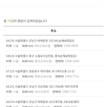
총
78
건의 병원이 검색되었습니다.
주소
06150 서울특별시 강남구 테헤란로 335 MG손해보험빌딩
지역
서울
파트너사
MG손해보험
연락처
1588-5959
04528 서울특별시 중구 소월로3(남창동, 롯데손해보험빌딩)
지역
서울
파트너사
롯데손해보험
연락처
1588-3344
07325 서울특별시 영등포구 여의대로 56 (여의도동 23-5)
지역
서울
파트너사
한화손해보험
연락처
1566-7711
06232 서울특별시 강남구 강남대로 382 (역삼동) 메리츠타워
지역
서울
파트너사
메리츠화재
연락처
1566-7711
06194 서울특별시 강남구 테헤란로 432(대치동, DB금융센터)