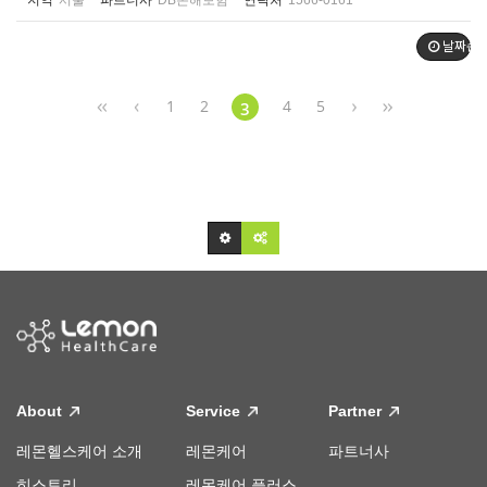
지역
서울
파트너사
DB손해보험
연락처
1566-0161
날짜순
1
2
4
5
3
About
Service
Partner
레몬헬스케어 소개
레몬케어
파트너사
히스토리
레몬케어 플러스