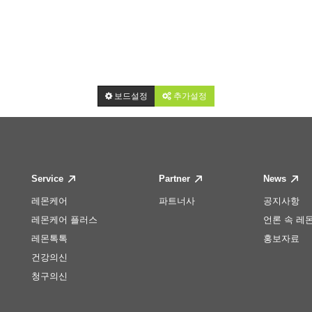
보드설정
추가설정
Service
Partner
News
레몬케어
파트너사
공지사항
레몬케어 플러스
언론 속 레
레몬톡톡
홍보자료
건강의신
청구의신