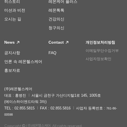
히스토리
레몬케어 플러스
미션과 비전
레몬톡톡
오시는 길
건강의신
청구의신
News
Contact
개인정보처리방침
이메일무단수집거부
공지사항
FAQ
사업자정보확인
언론 속 레몬헬스케어
홍보자료
(주)레몬헬스케어
대표 : 홍병진
서울시 금천구 가산디지털1로 145, 1005호
(에이스하이엔드타워 3차)
TEL : 02.855.5815
FAX : 02.855.5816
사업자 등록번호 :
761-86-
00598
Copyright
(주)레몬헬스케어. All rights reserved.