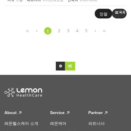
지역
서울
파트너사
하나손해보험
연락처
1566-3000
목록
정렬
2
3
4
5
1
About
Service
Partner
레몬헬스케어 소개
레몬케어
파트너사