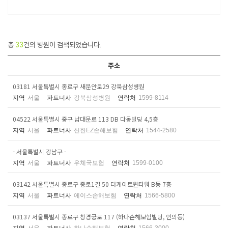
총
33
건의 병원이 검색되었습니다.
주소
03181 서울특별시 종로구 새문안로29 강북삼성병원
지역
서울
파트너사
강북삼성병원
연락처
1599-8114
04522 서울특별시 중구 남대문로 113 DB 다동빌딩 4,5층
지역
서울
파트너사
신한EZ손해보험
연락처
1544-2580
- 서울특별시 강남구 -
지역
서울
파트너사
우체국보험
연락처
1599-0100
03142 서울특별시 종로구 종로1길 50 더케이트윈타워 B동 7층
지역
서울
파트너사
에이스손해보험
연락처
1566-5800
03137 서울특별시 종로구 창경궁로 117 (하나손해보험빌딩, 인의동)