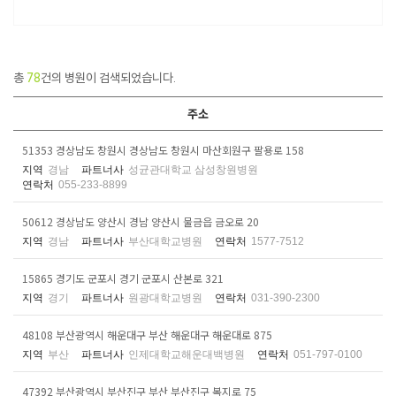
총
78
건의 병원이 검색되었습니다.
주소
51353 경상남도 창원시 경상남도 창원시 마산회원구 팔용로 158
지역
경남
파트너사
성균관대학교 삼성창원병원
연락처
055-233-8899
50612 경상남도 양산시 경남 양산시 물금읍 금오로 20
지역
경남
파트너사
부산대학교병원
연락처
1577-7512
15865 경기도 군포시 경기 군포시 산본로 321
지역
경기
파트너사
원광대학교병원
연락처
031-390-2300
48108 부산광역시 해운대구 부산 해운대구 해운대로 875
지역
부산
파트너사
인제대학교해운대백병원
연락처
051-797-0100
47392 부산광역시 부산진구 부산 부산진구 복지로 75