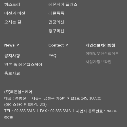
히스토리
레몬케어 플러스
미션과 비전
레몬톡톡
오시는 길
건강의신
청구의신
News
Contact
개인정보처리방침
이메일무단수집거부
공지사항
FAQ
사업자정보확인
언론 속 레몬헬스케어
홍보자료
(주)레몬헬스케어
대표 : 홍병진
서울시 금천구 가산디지털1로 145, 1005호
(에이스하이엔드타워 3차)
TEL : 02.855.5815
FAX : 02.855.5816
사업자 등록번호 :
761-86-
00598