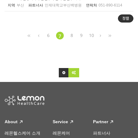
지역
부산
파트너사
인제대학교부산백병원
연락처
051-890-6114
정렬
6
8
9
10
7
About
Service
Partner
레몬헬스케어 소개
레몬케어
파트너사