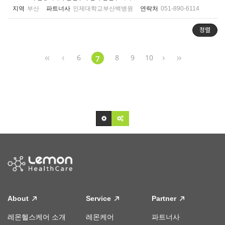
지역
부산
파트너사
인제대학교부산백병원
연락처
051-890-6114
정렬
6
8
9
10
7
About
Service
Partner
레몬헬스케어 소개
레몬케어
파트너사