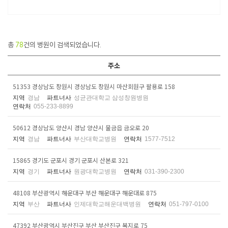
총
78
건의 병원이 검색되었습니다.
주소
51353 경상남도 창원시 경상남도 창원시 마산회원구 팔용로 158
지역
경남
파트너사
성균관대학교 삼성창원병원
연락처
055-233-8899
50612 경상남도 양산시 경남 양산시 물금읍 금오로 20
지역
경남
파트너사
부산대학교병원
연락처
1577-7512
15865 경기도 군포시 경기 군포시 산본로 321
지역
경기
파트너사
원광대학교병원
연락처
031-390-2300
48108 부산광역시 해운대구 부산 해운대구 해운대로 875
지역
부산
파트너사
인제대학교해운대백병원
연락처
051-797-0100
47392 부산광역시 부산진구 부산 부산진구 복지로 75