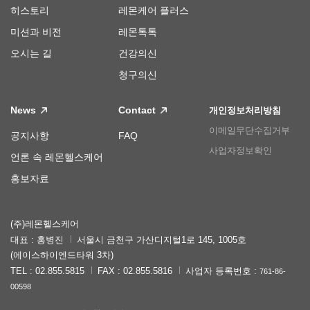
히스토리
레몬케어 플러스
미션과 비전
레몬톡톡
오시는 길
건강의신
청구의신
News
Contact
개인정보처리방침
이메일무단수집거부
공지사항
FAQ
사업자정보확인
언론 속 레몬헬스케어
홍보자료
(주)레몬헬스케어
대표 : 홍병진
서울시 금천구 가산디지털1로 145, 1005호
(에이스하이엔드타워 3차)
TEL : 02.855.5815
FAX : 02.855.5816
사업자 등록번호 :
761-86-
00598