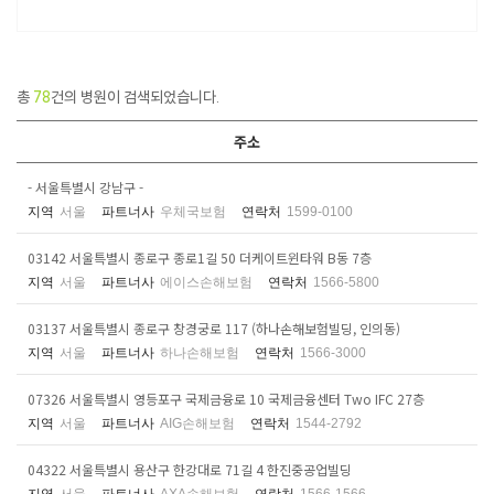
총
78
건의 병원이 검색되었습니다.
주소
- 서울특별시 강남구 -
지역
서울
파트너사
우체국보험
연락처
1599-0100
03142 서울특별시 종로구 종로1길 50 더케이트윈타워 B동 7층
지역
서울
파트너사
에이스손해보험
연락처
1566-5800
03137 서울특별시 종로구 창경궁로 117 (하나손해보험빌딩, 인의동)
지역
서울
파트너사
하나손해보험
연락처
1566-3000
07326 서울특별시 영등포구 국제금융로 10 국제금융센터 Two IFC 27층
지역
서울
파트너사
AIG손해보험
연락처
1544-2792
04322 서울특별시 용산구 한강대로 71길 4 한진중공업빌딩