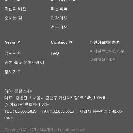
미션과 비전
레몬톡톡
오시는 길
건강의신
청구의신
News
Contact
개인정보처리방침
이메일무단수집거부
공지사항
FAQ
사업자정보확인
언론 속 레몬헬스케어
홍보자료
(주)레몬헬스케어
대표 : 홍병진
서울시 금천구 가산디지털1로 145, 1005호
(에이스하이엔드타워 3차)
TEL : 02.855.5815
FAX : 02.855.5816
사업자 등록번호 :
761-86-
00598
Copyright
(주)레몬헬스케어. All rights reserved.