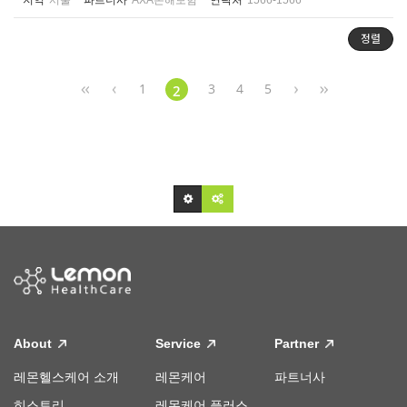
지역
서울
파트너사
AXA손해보험
연락처
1566-1566
정렬
1
3
4
5
2
About
Service
Partner
레몬헬스케어 소개
레몬케어
파트너사
히스토리
레몬케어 플러스