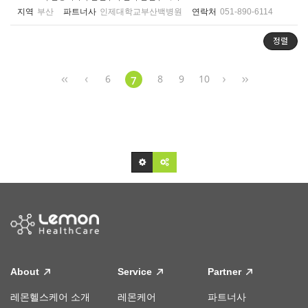
지역
부산
파트너사
인제대학교부산백병원
연락처
051-890-6114
정렬
6
8
9
10
7
About
Service
Partner
레몬헬스케어 소개
레몬케어
파트너사