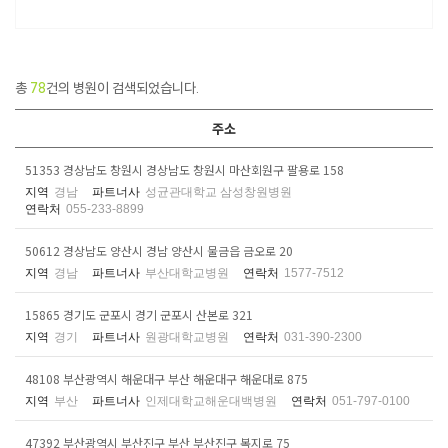
총
78
건의 병원이 검색되었습니다.
주소
51353 경상남도 창원시 경상남도 창원시 마산회원구 팔용로 158
지역
경남
파트너사
성균관대학교 삼성창원병원
연락처
055-233-8899
50612 경상남도 양산시 경남 양산시 물금읍 금오로 20
지역
경남
파트너사
부산대학교병원
연락처
1577-7512
15865 경기도 군포시 경기 군포시 산본로 321
지역
경기
파트너사
원광대학교병원
연락처
031-390-2300
48108 부산광역시 해운대구 부산 해운대구 해운대로 875
지역
부산
파트너사
인제대학교해운대백병원
연락처
051-797-0100
47392 부산광역시 부산진구 부산 부산진구 복지로 75