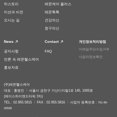
히스토리
레몬케어 플러스
미션과 비전
레몬톡톡
오시는 길
건강의신
청구의신
News
Contact
개인정보처리방침
이메일무단수집거부
공지사항
FAQ
사업자정보확인
언론 속 레몬헬스케어
홍보자료
(주)레몬헬스케어
대표 : 홍병진
서울시 금천구 가산디지털1로 145, 1005호
(에이스하이엔드타워 3차)
TEL : 02.855.5815
FAX : 02.855.5816
사업자 등록번호 :
761-86-
00598