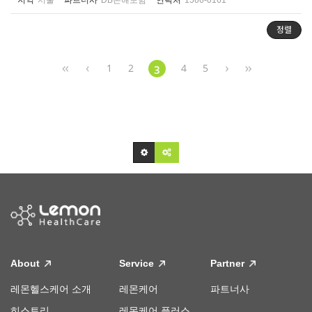
지역
서울
파트너사
DB손해보험
연락처
1566-0161
정렬
1
2
4
5
3
About
Service
Partner
레몬헬스케어 소개
레몬케어
파트너사
히스토리
레몬케어 플러스