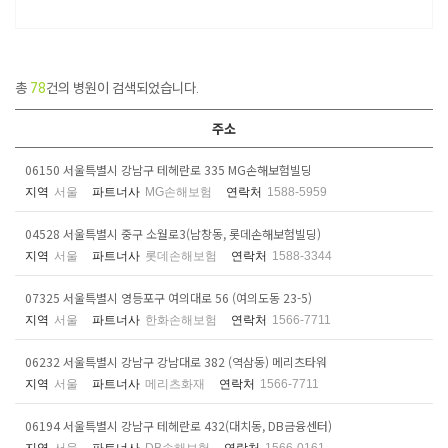
총
78
건의 병원이 검색되었습니다.
주소
06150 서울특별시 강남구 테헤란로 335 MG손해보험빌딩
지역
서울
파트너사
MG손해보험
연락처
1588-5959
04528 서울특별시 중구 소월로3(남창동, 롯데손해보험빌딩)
지역
서울
파트너사
롯데손해보험
연락처
1588-3344
07325 서울특별시 영등포구 여의대로 56 (여의도동 23-5)
지역
서울
파트너사
한화손해보험
연락처
1566-7711
06232 서울특별시 강남구 강남대로 382 (역삼동) 메리츠타워
지역
서울
파트너사
메리츠화재
연락처
1566-7711
06194 서울특별시 강남구 테헤란로 432(대치동, DB금융센터)