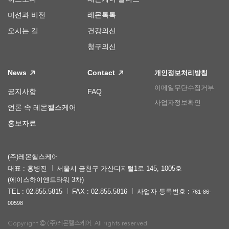
미션과 비전
레몬톡톡
오시는 길
건강의신
청구의신
News
Contact
개인정보처리방침
이메일무단수집거부
공지사항
FAQ
사업자정보확인
언론 속 레몬헬스케어
홍보자료
(주)레몬헬스케어
대표 : 홍병진
서울시 금천구 가산디지털1로 145, 1005호
(에이스하이엔드타워 3차)
TEL : 02.855.5815
FAX : 02.855.5816
사업자 등록번호 :
761-86-
00598
Copyright
(주)레몬헬스케어. All rights reserved.