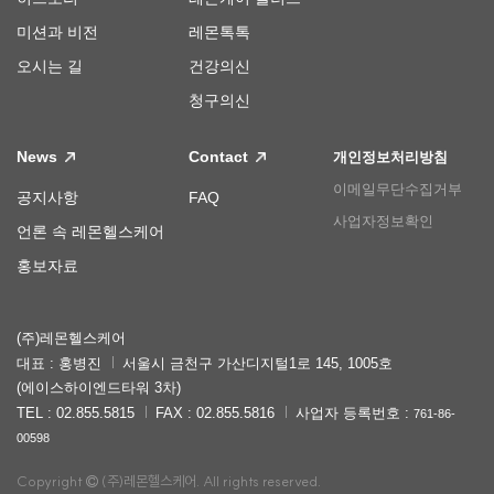
미션과 비전
레몬톡톡
오시는 길
건강의신
청구의신
News
Contact
개인정보처리방침
이메일무단수집거부
공지사항
FAQ
사업자정보확인
언론 속 레몬헬스케어
홍보자료
(주)레몬헬스케어
대표 : 홍병진
서울시 금천구 가산디지털1로 145, 1005호
(에이스하이엔드타워 3차)
TEL : 02.855.5815
FAX : 02.855.5816
사업자 등록번호 :
761-86-
00598
Copyright
(주)레몬헬스케어. All rights reserved.