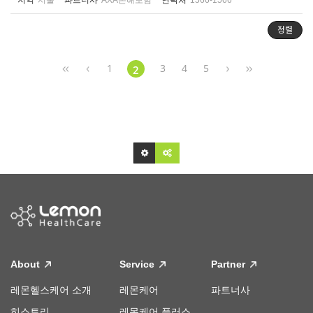
지역
서울
파트너사
AXA손해보험
연락처
1566-1566
정렬
1
3
4
5
2
About
Service
Partner
레몬헬스케어 소개
레몬케어
파트너사
히스토리
레몬케어 플러스