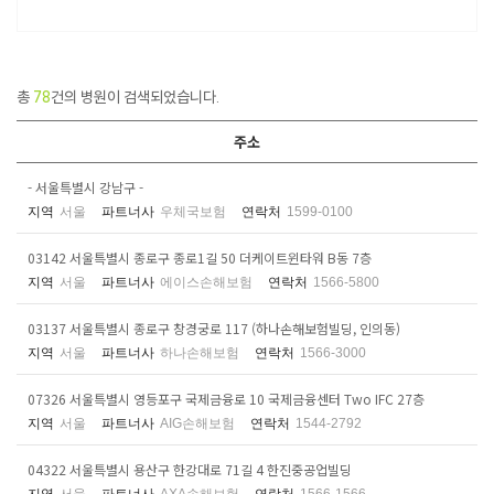
총
78
건의 병원이 검색되었습니다.
주소
- 서울특별시 강남구 -
지역
서울
파트너사
우체국보험
연락처
1599-0100
03142 서울특별시 종로구 종로1길 50 더케이트윈타워 B동 7층
지역
서울
파트너사
에이스손해보험
연락처
1566-5800
03137 서울특별시 종로구 창경궁로 117 (하나손해보험빌딩, 인의동)
지역
서울
파트너사
하나손해보험
연락처
1566-3000
07326 서울특별시 영등포구 국제금융로 10 국제금융센터 Two IFC 27층
지역
서울
파트너사
AIG손해보험
연락처
1544-2792
04322 서울특별시 용산구 한강대로 71길 4 한진중공업빌딩