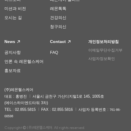
미션과 비전
레몬톡톡
오시는 길
건강의신
청구의신
News
Contact
개인정보처리방침
이메일무단수집거부
공지사항
FAQ
사업자정보확인
언론 속 레몬헬스케어
홍보자료
(주)레몬헬스케어
대표 : 홍병진
서울시 금천구 가산디지털1로 145, 1005호
(에이스하이엔드타워 3차)
TEL : 02.855.5815
FAX : 02.855.5816
사업자 등록번호 :
761-86-
00598
Copyright
(주)레몬헬스케어. All rights reserved.