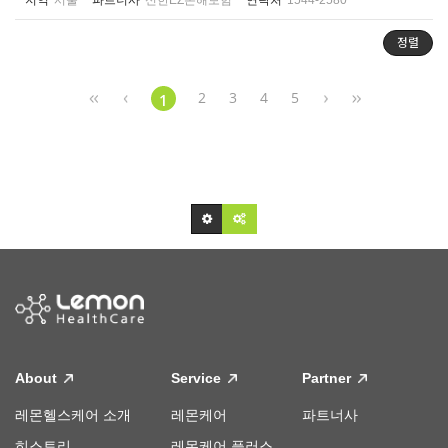
지역
서울
파트너사
신한EZ손해보험
연락처
1544-2580
정렬
2
3
4
5
1
About
Service
Partner
레몬헬스케어 소개
레몬케어
파트너사
히스토리
레몬케어 플러스