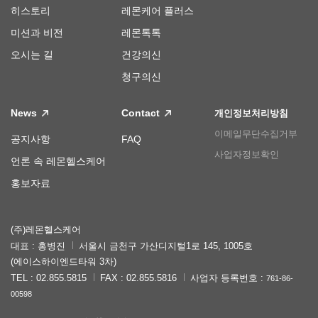
히스토리
레몬케어 플러스
미션과 비전
레몬톡톡
오시는 길
건강의신
청구의신
News
Contact
개인정보처리방침
이메일무단수집거부
공지사항
FAQ
사업자정보확인
언론 속 레몬헬스케어
홍보자료
(주)레몬헬스케어
대표 : 홍병진
서울시 금천구 가산디지털1로 145, 1005호
(에이스하이엔드타워 3차)
TEL : 02.855.5815
FAX : 02.855.5816
사업자 등록번호 :
761-86-
00598