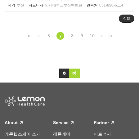
지역
부산
파트너사
인제대학교부산백병원
연락처
051-890-6114
정렬
6
8
9
10
7
About
Service
Partner
레몬헬스케어 소개
레몬케어
파트너사