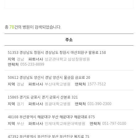
총
78
건의 병원이 검색되었습니다.
주소
51353 경상남도 창원시 경상남도 창원시 마산회원구 팔용로 158
지역
경남
파트너사
성균관대학교 삼성창원병원
연락처
055-233-8899
50612 경상남도 양산시 경남 양산시 물금읍 금오로 20
지역
경남
파트너사
부산대학교병원
연락처
1577-7512
15865 경기도 군포시 경기 군포시 산본로 321
지역
경기
파트너사
원광대학교병원
연락처
031-390-2300
48108 부산광역시 해운대구 부산 해운대구 해운대로 875
지역
부산
파트너사
인제대학교해운대백병원
연락처
051-797-0100
47392 부산광역시 부산진구 부산 부산진구 복지로 75