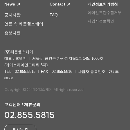
News
Contact
개인정보처리방침
이메일무단수집거부
공지사항
FAQ
사업자정보확인
언론 속 레몬헬스케어
홍보자료
(주)레몬헬스케어
대표 : 홍병진
서울시 금천구 가산디지털1로 145, 1005호
(에이스하이엔드타워 3차)
TEL : 02.855.5815
FAX : 02.855.5816
사업자 등록번호 :
761-86-
00598
Copyright
(주)레몬헬스케어. All rights reserved.
고객센터 / 제휴문의
02.855.5815
오시는 길