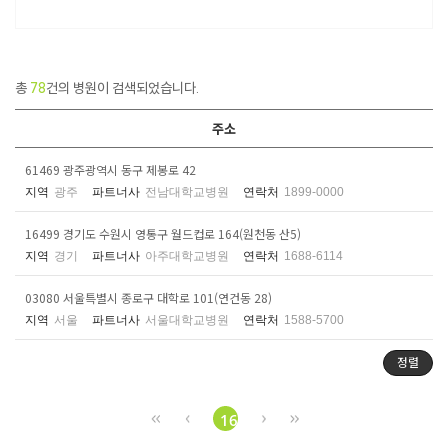
총
78
건의 병원이 검색되었습니다.
주소
61469 광주광역시 동구 제봉로 42
지역
광주
파트너사
전남대학교병원
연락처
1899-0000
16499 경기도 수원시 영통구 월드컵로 164(원천동 산5)
지역
경기
파트너사
아주대학교병원
연락처
1688-6114
03080 서울특별시 종로구 대학로 101(연건동 28)
지역
서울
파트너사
서울대학교병원
연락처
1588-5700
정렬
16