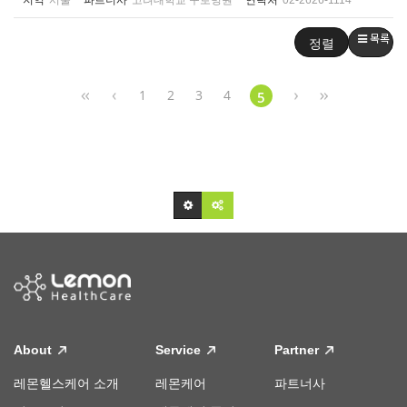
지역
서울
파트너사
고려대학교 구로병원
연락처
02-2626-1114
목록
정렬
1
2
3
4
5
About
Service
Partner
레몬헬스케어 소개
레몬케어
파트너사