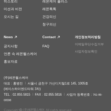
히스토리
레몬케어 플러스
미션과 비전
레몬톡톡
오시는 길
건강의신
청구의신
News
Contact
개인정보처리방침
이메일무단수집거부
공지사항
FAQ
사업자정보확인
언론 속 레몬헬스케어
홍보자료
(주)레몬헬스케어
대표 : 홍병진
서울시 금천구 가산디지털1로 145, 1005호
(에이스하이엔드타워 3차)
TEL : 02.855.5815
FAX : 02.855.5816
사업자 등록번호 :
761-86-
00598
Copyright
(주)레몬헬스케어. All rights reserved.