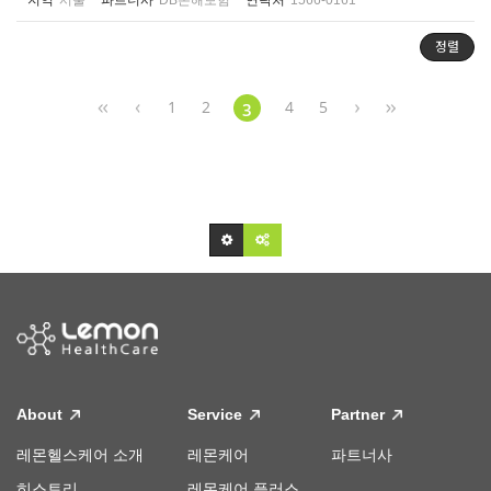
지역
서울
파트너사
DB손해보험
연락처
1566-0161
정렬
1
2
4
5
3
About
Service
Partner
레몬헬스케어 소개
레몬케어
파트너사
히스토리
레몬케어 플러스