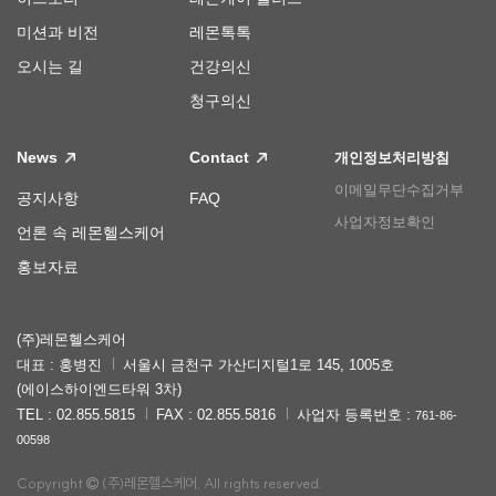
미션과 비전
레몬톡톡
오시는 길
건강의신
청구의신
News
Contact
개인정보처리방침
이메일무단수집거부
공지사항
FAQ
사업자정보확인
언론 속 레몬헬스케어
홍보자료
(주)레몬헬스케어
대표 : 홍병진
서울시 금천구 가산디지털1로 145, 1005호
(에이스하이엔드타워 3차)
TEL : 02.855.5815
FAX : 02.855.5816
사업자 등록번호 :
761-86-
00598
Copyright
(주)레몬헬스케어. All rights reserved.