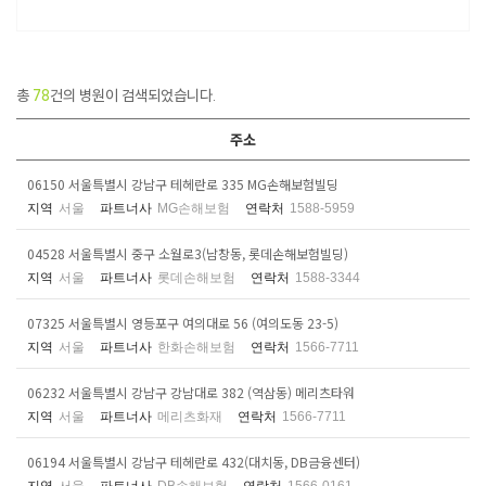
총
78
건의 병원이 검색되었습니다.
주소
06150 서울특별시 강남구 테헤란로 335 MG손해보험빌딩
지역
서울
파트너사
MG손해보험
연락처
1588-5959
04528 서울특별시 중구 소월로3(남창동, 롯데손해보험빌딩)
지역
서울
파트너사
롯데손해보험
연락처
1588-3344
07325 서울특별시 영등포구 여의대로 56 (여의도동 23-5)
지역
서울
파트너사
한화손해보험
연락처
1566-7711
06232 서울특별시 강남구 강남대로 382 (역삼동) 메리츠타워
지역
서울
파트너사
메리츠화재
연락처
1566-7711
06194 서울특별시 강남구 테헤란로 432(대치동, DB금융센터)