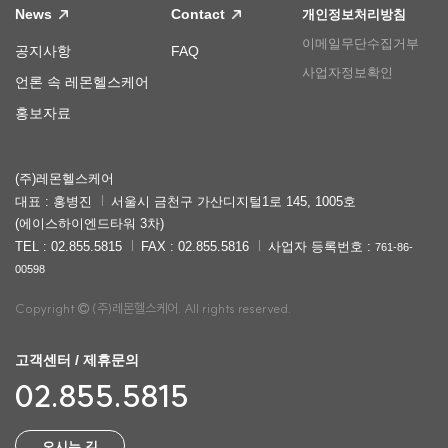
News
Contact
개인정보처리방침
이메일무단수집거부
공지사항
FAQ
사업자정보확인
언론 속 레몬헬스케어
홍보자료
(주)레몬헬스케어
대표 : 홍병진
서울시 금천구 가산디지털1로 145, 1005호
(에이스하이엔드타워 3차)
TEL : 02.855.5815
FAX : 02.855.5816
사업자 등록번호 :
761-86-
00598
Copyright
(주)레몬헬스케어. All rights reserved.
고객센터 / 제휴문의
02.855.5815
오시는 길