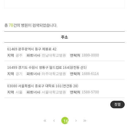
총
78
건의 병원이 검색되었습니다.
주소
61469 광주광역시 동구 제봉로 42
지역
광주
파트너사
전남대학교병원
연락처
1899-0000
16499 경기도 수원시 영통구 월드컵로 164(원천동 산5)
지역
경기
파트너사
아주대학교병원
연락처
1688-6114
03080 서울특별시 종로구 대학로 101(연건동 28)
지역
서울
파트너사
서울대학교병원
연락처
1588-5700
정렬
16