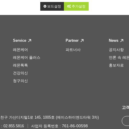
보드설정
추가설정
Service
Partner
News
레몬케어
파트너사
공지사항
레몬케어 플러스
언론 속 레
레몬톡톡
홍보자료
건강의신
청구의신
고객
천구 가산디지털1로 145, 1005호 (에이스하이엔드타워 3차)
761-86-00598
 : 02.855.5816
사업자 등록번호 :