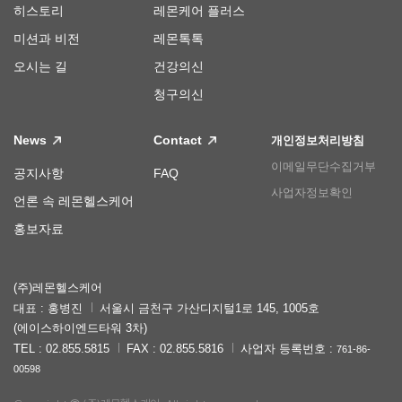
히스토리
레몬케어 플러스
미션과 비전
레몬톡톡
오시는 길
건강의신
청구의신
News
Contact
개인정보처리방침
이메일무단수집거부
공지사항
FAQ
사업자정보확인
언론 속 레몬헬스케어
홍보자료
(주)레몬헬스케어
대표 : 홍병진
서울시 금천구 가산디지털1로 145, 1005호
(에이스하이엔드타워 3차)
TEL : 02.855.5815
FAX : 02.855.5816
사업자 등록번호 :
761-86-
00598