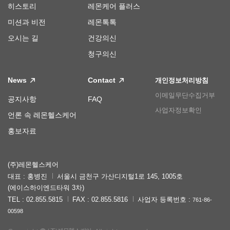
히스토리
레몬케어 플러스
미션과 비전
레몬톡톡
오시는 길
건강의신
청구의신
News
Contact
개인정보처리방침
이메일무단수집거부
공지사항
FAQ
사업자정보확인
언론 속 레몬헬스케어
홍보자료
(주)레몬헬스케어
대표 : 홍병진
서울시 금천구 가산디지털1로 145, 1005호
(에이스하이엔드타워 3차)
TEL : 02.855.5815
FAX : 02.855.5816
사업자 등록번호 :
761-86-
00598