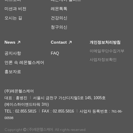
미션과 비전
레몬톡톡
오시는 길
건강의신
청구의신
News
Contact
개인정보처리방침
이메일무단수집거부
공지사항
FAQ
사업자정보확인
언론 속 레몬헬스케어
홍보자료
(주)레몬헬스케어
대표 : 홍병진
서울시 금천구 가산디지털1로 145, 1005호
(에이스하이엔드타워 3차)
TEL : 02.855.5815
FAX : 02.855.5816
사업자 등록번호 :
761-86-
00598
Copyright
(주)레몬헬스케어. All rights reserved.