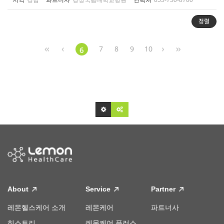
지역
경남
파트너사
경상국립대학교병원
연락처
055-750-8700
정렬
7
8
9
10
6
About
Service
Partner
레몬헬스케어 소개
레몬케어
파트너사
히스토리
레몬케어 플러스