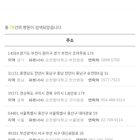
총
78
건의 병원이 검색되었습니다.
주소
14584 경기도 부천시 원미구 경기 부천시 조마루로 170
지역
경기
파트너사
순천향대학교 부천병원
연락처
1899-5700
31151 충청남도 천안시 동남구 충남 천안시 동남구 순천향6길 31
지역
충남
파트너사
순천향대학교 천안병원
연락처
1577-7523
39371 경상북도 구미시 경북 구미시 1공단로 179
지역
경북
파트너사
순천향대학교 구미병원
연락처
054-468-9114
04401 서울특별시 용산구 서울특별시 용산구 대사관로 59
지역
서울
파트너사
순천향대학교 서울병원
연락처
02-709-9114
49201 부산광역시 서구 부산 서구 대신공원로 26