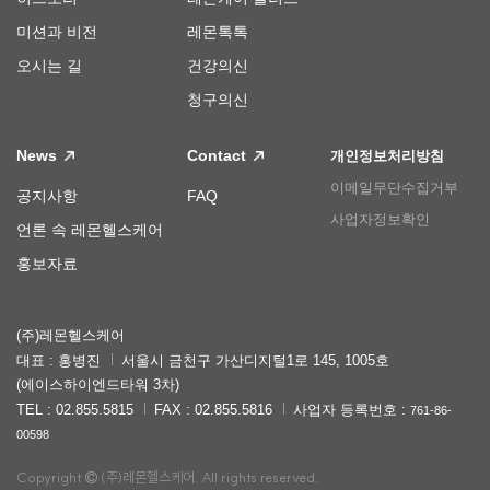
미션과 비전
레몬톡톡
오시는 길
건강의신
청구의신
News
Contact
개인정보처리방침
이메일무단수집거부
공지사항
FAQ
사업자정보확인
언론 속 레몬헬스케어
홍보자료
(주)레몬헬스케어
대표 : 홍병진
서울시 금천구 가산디지털1로 145, 1005호
(에이스하이엔드타워 3차)
TEL : 02.855.5815
FAX : 02.855.5816
사업자 등록번호 :
761-86-
00598
Copyright
(주)레몬헬스케어. All rights reserved.