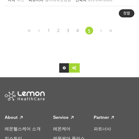
지역
부산
파트너사
동아대학교병원
연락처
051-240-2000
정렬
1
2
3
4
5
About
Service
Partner
레몬헬스케어 소개
레몬케어
파트너사
히스토리
레몬케어 플러스