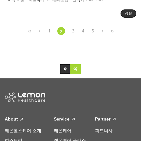
지역
서울
파트너사
AXA손해보험
연락처
1566-1566
정렬
1
3
4
5
2
About
Service
Partner
레몬헬스케어 소개
레몬케어
파트너사
히스토리
레몬케어 플러스