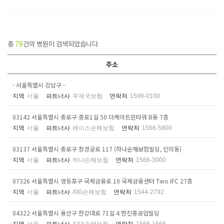
총
78
건의 병원이 검색되었습니다.
주소
- 서울특별시 강남구 -
지역
서울
파트너사
우체국보험
연락처
1599-0100
03142 서울특별시 종로구 종로1길 50 더케이트윈타워 B동 7층
지역
서울
파트너사
에이스손해보험
연락처
1566-5800
03137 서울특별시 종로구 창경궁로 117 (하나손해보험빌딩, 인의동)
지역
서울
파트너사
하나손해보험
연락처
1566-3000
07326 서울특별시 영등포구 국제금융로 10 국제금융센터 Two IFC 27층
지역
서울
파트너사
AIG손해보험
연락처
1544-2792
04322 서울특별시 용산구 한강대로 71길 4 한진중공업빌딩