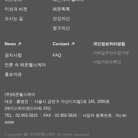
미션과 비전
레몬톡톡
오시는 길
건강의신
청구의신
News
Contact
개인정보처리방침
이메일무단수집거부
공지사항
FAQ
사업자정보확인
언론 속 레몬헬스케어
홍보자료
(주)레몬헬스케어
대표 : 홍병진
서울시 금천구 가산디지털1로 145, 1005호
(에이스하이엔드타워 3차)
TEL : 02.855.5815
FAX : 02.855.5816
사업자 등록번호 :
761-86-
00598
Copyright
(주)레몬헬스케어. All rights reserved.