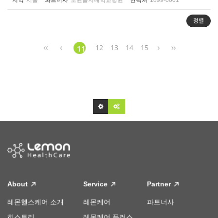
지역
서울
파트너사
노원을지대학교병원
연락처
1899-0001
정렬
12
13
14
15
11
About
Service
Partner
레몬헬스케어 소개
레몬케어
파트너사
히스토리
레몬케어 플러스