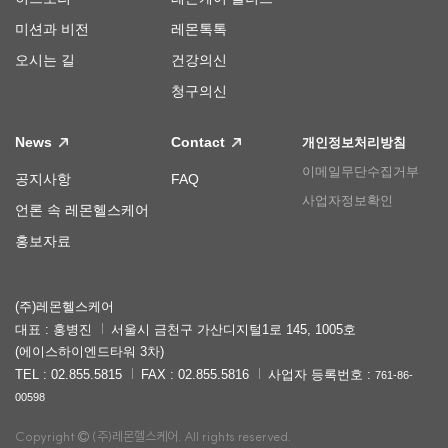
미션과 비전
레몬톡톡
오시는 길
건강의신
청구의신
News
Contact
개인정보처리방침
이메일무단수집거부
공지사항
FAQ
사업자정보확인
언론 속 레몬헬스케어
홍보자료
(주)레몬헬스케어
대표 : 홍병진
서울시 금천구 가산디지털1로 145, 1005호
(에이스하이엔드타워 3차)
TEL : 02.855.5815
FAX : 02.855.5816
사업자 등록번호 :
761-86-
00598
Copyright
(주)레몬헬스케어. All rights reserved.