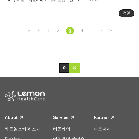
지역
서울
파트너사
DB손해보험
연락처
1566-0161
정렬
1
2
4
5
3
About
Service
Partner
레몬헬스케어 소개
레몬케어
파트너사
히스토리
레몬케어 플러스