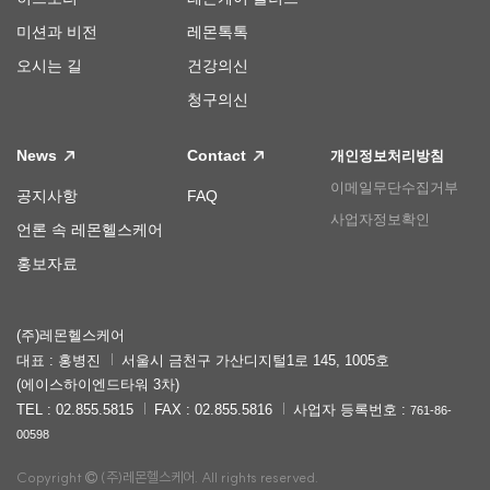
미션과 비전
레몬톡톡
오시는 길
건강의신
청구의신
News
Contact
개인정보처리방침
이메일무단수집거부
공지사항
FAQ
사업자정보확인
언론 속 레몬헬스케어
홍보자료
(주)레몬헬스케어
대표 : 홍병진
서울시 금천구 가산디지털1로 145, 1005호
(에이스하이엔드타워 3차)
TEL : 02.855.5815
FAX : 02.855.5816
사업자 등록번호 :
761-86-
00598
Copyright
(주)레몬헬스케어. All rights reserved.