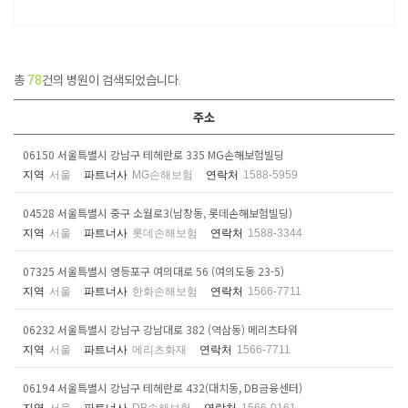
총
78
건의 병원이 검색되었습니다.
주소
06150 서울특별시 강남구 테헤란로 335 MG손해보험빌딩
지역
서울
파트너사
MG손해보험
연락처
1588-5959
04528 서울특별시 중구 소월로3(남창동, 롯데손해보험빌딩)
지역
서울
파트너사
롯데손해보험
연락처
1588-3344
07325 서울특별시 영등포구 여의대로 56 (여의도동 23-5)
지역
서울
파트너사
한화손해보험
연락처
1566-7711
06232 서울특별시 강남구 강남대로 382 (역삼동) 메리츠타워
지역
서울
파트너사
메리츠화재
연락처
1566-7711
06194 서울특별시 강남구 테헤란로 432(대치동, DB금융센터)