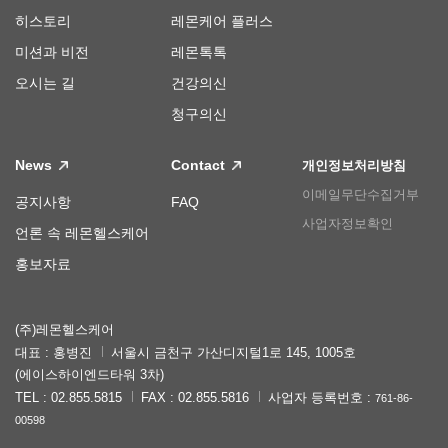
히스토리
레몬케어 플러스
미션과 비전
레몬톡톡
오시는 길
건강의신
청구의신
News
Contact
개인정보처리방침
이메일무단수집거부
공지사항
FAQ
사업자정보확인
언론 속 레몬헬스케어
홍보자료
(주)레몬헬스케어
대표 : 홍병진
서울시 금천구 가산디지털1로 145, 1005호
(에이스하이엔드타워 3차)
TEL : 02.855.5815
FAX : 02.855.5816
사업자 등록번호 :
761-86-
00598