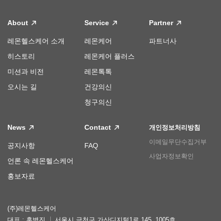
About
Service
Partner
레몬헬스케어 소개
레몬케어
파트너사
히스토리
레몬케어 플러스
미션과 비전
레몬톡톡
오시는 길
건강의신
청구의신
News
Contact
개인정보처리방침
이메일무단수집거부
공지사항
FAQ
사업자정보확인
언론 속 레몬헬스케어
홍보자료
(주)레몬헬스케어
대표 : 홍병진
서울시 금천구 가산디지털1로 145, 1005호