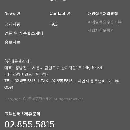
News
Contact
개인정보처리방침
이메일무단수집거부
공지사항
FAQ
사업자정보확인
언론 속 레몬헬스케어
홍보자료
(주)레몬헬스케어
대표 : 홍병진
서울시 금천구 가산디지털1로 145, 1005호
(에이스하이엔드타워 3차)
TEL : 02.855.5815
FAX : 02.855.5816
사업자 등록번호 :
761-86-
00598
Copyright
(주)레몬헬스케어. All rights reserved.
고객센터 / 제휴문의
02.855.5815