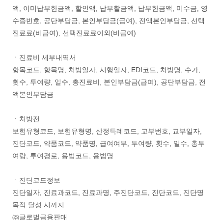
액, 이미납부한금액, 할인액, 납부할금액, 납부한금액, 미수금, 영
수증번호, 공단부담금, 본인부담금(급여), 전액본인부담금, 선택
진료료(비급여), 선택진료료이외(비급여)
ㆍ진료비 세부내역서
항목코드, 항목명, 처방일자, 시행일자, EDI코드, 처방명, 수가,
횟수, 투여량, 일수, 총진료비, 본인부담금(급여), 공단부담금, 전
액본인부담금
ㆍ처방전
보험유형코드, 보험유형명, 산정특례코드, 교부번호, 교부일자,
진단코드, 약품코드, 약품명, 급여여부, 투여량, 횟수, 일수, 총투
여량, 투여경로, 용법코드, 용법명
ㆍ진단코드정보
진단일자, 진료과코드, 진료과명, 주진단코드, 진단코드, 진단명
목적 달성 시까지
㈜글로벌금융판매