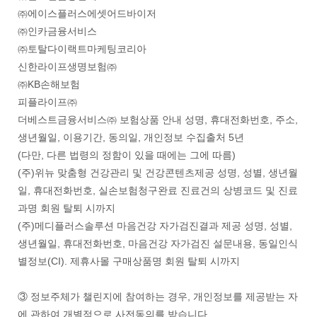
㈜에이스플러스에셋어드바이저
㈜인카금융서비스
㈜토탈다이랙트마케팅코리아
신한라이프생명보험㈜
㈜KB손해보험
피플라이프㈜
더베스트금융서비스㈜ 보험상품 안내 성명, 휴대전화번호, 주소,
생년월일, 이용기간, 동의일, 개인정보 수집출처 5년
(다만, 다른 법령의 정함이 있을 때에는 그에 따름)
(주)위뉴 맞춤형 건강관리 및 건강콘텐츠제공 성명, 성별, 생년월
일, 휴대전화번호, 실손보험청구완료 진료건의 상병코드 및 진료
과명 회원 탈퇴 시까지
(주)메디플러스솔루션 마음건강 자가검진결과 제공 성명, 성별,
생년월일, 휴대전화번호, 마음건강 자가검진 설문내용, 동일인식
별정보(CI). 제휴사몰 구매상품명 회원 탈퇴 시까지
③ 정보주체가 챌린지에 참여하는 경우, 개인정보를 제공받는 자
에 관하여 개별적으로 사전동의를 받습니다.