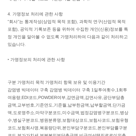
4. 가명정보 처리에 관한 사항
“회사”는 통계작성(상업적 목적 포함), 과학적 연구(산업적 목적
포함), 공익적 기록보존 등을 위하여 수집한 개인(신용)정보를 특
정 개인을 알아볼 수 없도록 가명처리하여 다음과 같이 처리하고
있습니다.
‣ 가명정보의 처리에 관한 사항
구분 가명처리 목적 가명처리 항목 보유 및 이용기간
감염병 빅데이터 구축 감염병 빅데이터 구축 1일투여횟수,1회투
여용량,EDI코드,POWDER여부,감면금액,감면사유,공단부담총
금액,교부번호,기준연도,기준월,납부한금액,납부할금액,단가금
액,도로명주소,마약구분코드,미수금액,법정감염병구분코드,병상
수,병실구분코드,병원분류명,보험대상코드,보험사코드,보험유형
코드,보험회사명,복용량단위,본인부담구분코드,본인부담률구분
코드,부가가치세,부분본인부담총금액,비급여선택진료료이외총