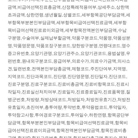
금액,비급여선택진료총금액,산정특례적용여부,상세주소,상한액
초과금액,상한연령,생년월일,성별코드,세부항목공단부담금액,세
부항목부분본인부담금액,세부항목비급여선택진료금액,세부항
목비급여선택진료료이외금액,세부항목전액본인부담금액,수납
구분명,수술여부,실제납부할금액,약품구분코드,약품명,약품성분
명,약품영문명,약품포장구분코드,양한방구분명,연령대코드,영수
증고유번호,요양기관명,요양기관주소,요양기관코드,용법설명,우
편번호,원내외구분코드,응급여부,의료수가,의료수가금액,의사소
견,일련번호,전액본인부담총금액,제형코드,주진단여부,지역명,
지역코드,진단과목코드,진단명,진단영문명,진단일자,진단코드,
진료구분명,진료구분코드,진료비총금액,진료비항목코드,진료시
작일자,진료실선처치여부,진료일자,진료종료일자,진료품목명,질
병군번호,처방량,처방상태코드,처방일자,처방전유효기간,처방전
유효일자,초진여부,총투여량,투약번호,투약용법코드,투약일자,
투약참고사항,투여경로구분코드,투여일수,하한연령,항목공단부
담금액,항목부분본인부담금액,항목비급여선택진료금액,항목비
급여선택진료료이외금액,항목전액본인부담금액,항목진료비총