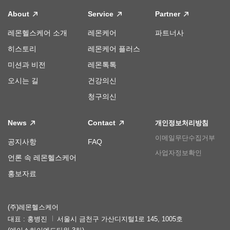
About
Service
Partner
레몬헬스케어 소개
레몬케어
파트너사
히스토리
레몬케어 플러스
미션과 비전
레몬톡톡
오시는 길
건강의신
청구의신
News
Contact
개인정보처리방침
이메일무단수집거부
공지사항
FAQ
사업자정보확인
언론 속 레몬헬스케어
홍보자료
(주)레몬헬스케어
대표 : 홍병진
서울시 금천구 가산디지털1로 145, 1005호