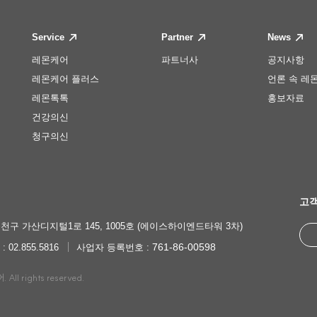
Service
Partner
News
레몬케어
파트너사
공지사항
레몬케어 플러스
언론 속 레
레몬톡톡
홍보자료
건강의신
청구의신
고객
천구 가산디지털1로 145, 1005호 (에이스하이엔드타워 3차)
761-86-00598
 : 02.855.5816
사업자 등록번호 :
ll rights reserved.