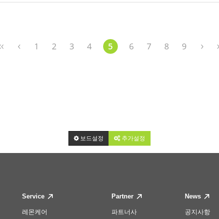
1
2
3
4
5
6
7
8
9
보드설정
추가설정
Service
Partner
News
레몬케어
파트너사
공지사항