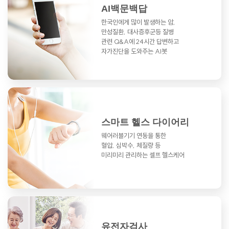
AI백문백답
한국인에게 많이 발생하는 암,
만성질환,
대사증후군등 질병
관련 Q&A에
24시간 답변하고
자가진단을 도와주는 AI봇
스마트 헬스 다이어리
웨어러블기기 연동을 통한
혈압, 심박수, 체질량 등
미리미리 관리하는 셀프 헬스케어
유전자검사