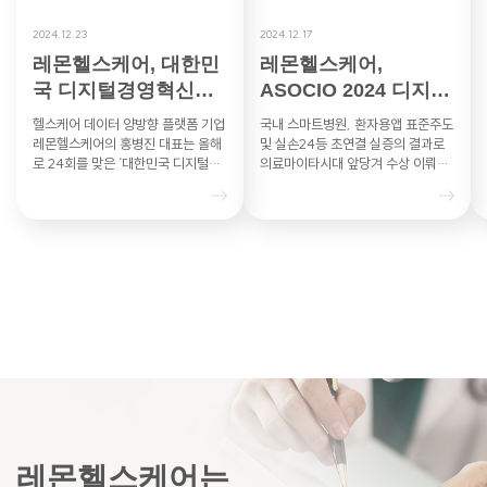
2024.12.23
2024.12.17
레몬헬스케어, 대한민
레몬헬스케어,
국 디지털경영혁신대
ASOCIO 2024 디지털
상 과기부 장관상
헬스케어DX부문 혁신
헬스케어 데이터 양방향 플랫폼 기업
국내 스마트병원, 환자용앱 표준주도
상 수상 영…
레몬헬스케어의 홍병진 대표는 올해
및 실손24등 초연결 실증의 결과로
로 24회를 맞은 ‘대한민국 디지털경
의료마이타시대 앞당겨 수상 이뤄내
영혁신대상’의 헬스케어 부문에서 과
레몬헬스케어는 아시아·태평양 지역
학기술정보통신부 장관상을 수상했
최대 IT 산업협력기구인 ASO…
다…
레몬헬스케어는