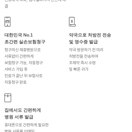
결
대한민국 No.1
약국으로 처방전 전송
초간편 실손보험청구
및 영수증 발급
청구의신 제휴병원으로
약국 방문하기 전 미리
서류없이 간편하게
처방전을 전송하여
보험청구 가능, 자동청구
조제약 즉시 수령
서비스 가입 후
및 빠른 귀가
진료가 끝난 뒤 보험사로
자동청구 완료
집에서도 간편하게
병원 서류 발급
휴대폰으로 간편하게 필요한
병원 서류를 이메일,