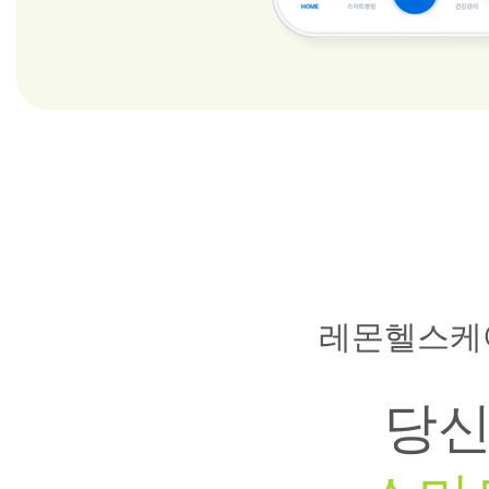
레몬헬스케
당신