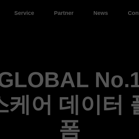
Service
Partner
News
Con
GLOBAL No.
스케어 데이터 
폼