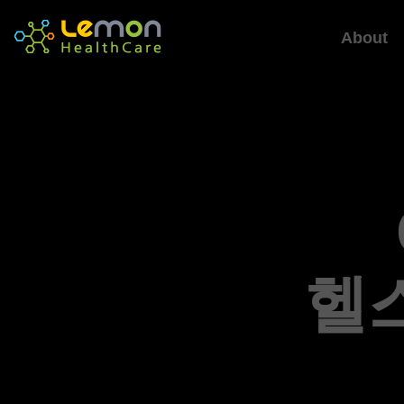
About
헬