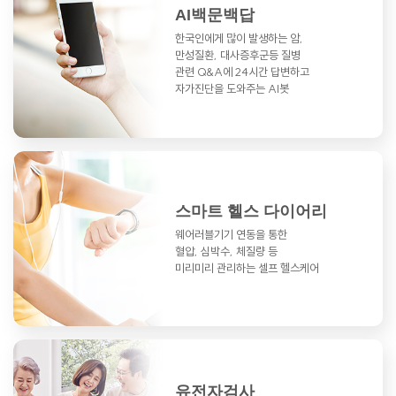
AI백문백답
한국인에게 많이 발생하는 암,
만성질환,
대사증후군등 질병
관련 Q&A에
24시간 답변하고
자가진단을 도와주는 AI봇
스마트 헬스 다이어리
웨어러블기기 연동을 통한
혈압, 심박수, 체질량 등
미리미리 관리하는 셀프 헬스케어
유전자검사