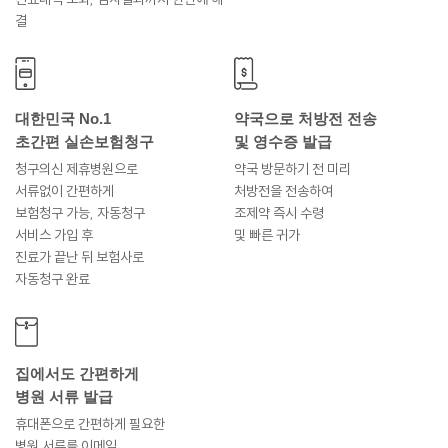
결
대한민국 No.1
약국으로 처방전 전송
초간편 실손보험청구
및 영수증 발급
청구의신 제휴병원으로
약국 방문하기 전 미리
서류없이 간편하게
처방전을 전송하여
보험청구 가능, 자동청구
조제약 즉시 수령
서비스 가입 후
및 빠른 귀가
진료가 끝난 뒤 보험사로
자동청구 완료
집에서도 간편하게
병원 서류 발급
휴대폰으로 간편하게 필요한
병원 서류를 이메일,