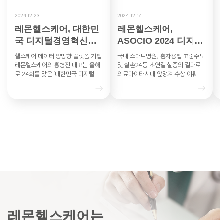
2024.12.23
2024.12.17
레몬헬스케어, 대한민
레몬헬스케어,
국 디지털경영혁신대
ASOCIO 2024 디지털
상 과기부 장관상
헬스케어DX부문 혁신
헬스케어 데이터 양방향 플랫폼 기업
국내 스마트병원, 환자용앱 표준주도
상 수상 영…
레몬헬스케어의 홍병진 대표는 올해
및 실손24등 초연결 실증의 결과로
로 24회를 맞은 ‘대한민국 디지털경
의료마이타시대 앞당겨 수상 이뤄내
영혁신대상’의 헬스케어 부문에서 과
레몬헬스케어는 아시아·태평양 지역
학기술정보통신부 장관상을 수상했
최대 IT 산업협력기구인 ASO…
다…
레몬헬스케어는