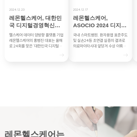
2024.12.23
2024.12.17
레몬헬스케어, 대한민
레몬헬스케어,
국 디지털경영혁신대
ASOCIO 2024 디지털
상 과기부 장관상
헬스케어DX부문 혁신
헬스케어 데이터 양방향 플랫폼 기업
국내 스마트병원, 환자용앱 표준주도
상 수상 영…
레몬헬스케어의 홍병진 대표는 올해
및 실손24등 초연결 실증의 결과로
로 24회를 맞은 ‘대한민국 디지털경
의료마이타시대 앞당겨 수상 이뤄내
영혁신대상’의 헬스케어 부문에서 과
레몬헬스케어는 아시아·태평양 지역
학기술정보통신부 장관상을 수상했
최대 IT 산업협력기구인 ASO…
다…
레몬헬스케어는