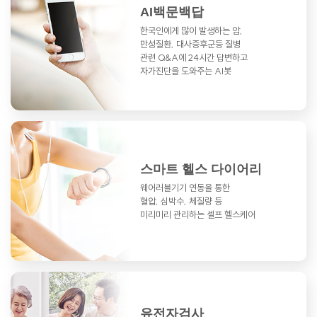
AI백문백답
한국인에게 많이 발생하는 암,
만성질환,
대사증후군등 질병
관련 Q&A에
24시간 답변하고
자가진단을 도와주는 AI봇
스마트 헬스 다이어리
웨어러블기기 연동을 통한
혈압, 심박수, 체질량 등
미리미리 관리하는 셀프 헬스케어
유전자검사