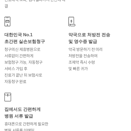
결
대한민국 No.1
약국으로 처방전 전송
초간편 실손보험청구
및 영수증 발급
청구의신 제휴병원으로
약국 방문하기 전 미리
서류없이 간편하게
처방전을 전송하여
보험청구 가능, 자동청구
조제약 즉시 수령
서비스 가입 후
및 빠른 귀가
진료가 끝난 뒤 보험사로
자동청구 완료
집에서도 간편하게
병원 서류 발급
휴대폰으로 간편하게 필요한
병원 서류를 이메일,