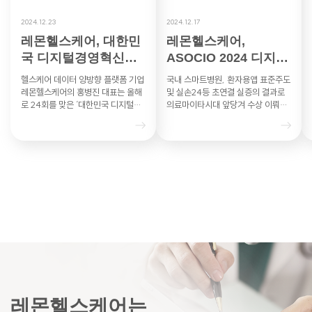
2024.12.23
2024.12.17
레몬헬스케어, 대한민
레몬헬스케어,
국 디지털경영혁신대
ASOCIO 2024 디지털
상 과기부 장관상
헬스케어DX부문 혁신
헬스케어 데이터 양방향 플랫폼 기업
국내 스마트병원, 환자용앱 표준주도
상 수상 영…
레몬헬스케어의 홍병진 대표는 올해
및 실손24등 초연결 실증의 결과로
로 24회를 맞은 ‘대한민국 디지털경
의료마이타시대 앞당겨 수상 이뤄내
영혁신대상’의 헬스케어 부문에서 과
레몬헬스케어는 아시아·태평양 지역
학기술정보통신부 장관상을 수상했
최대 IT 산업협력기구인 ASO…
다…
레몬헬스케어는