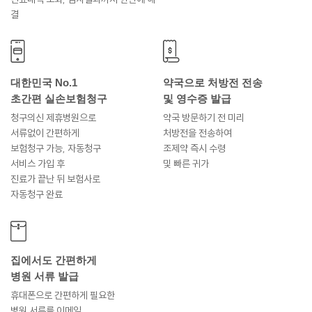
결
대한민국 No.1
약국으로 처방전 전송
초간편 실손보험청구
및 영수증 발급
청구의신 제휴병원으로
약국 방문하기 전 미리
서류없이 간편하게
처방전을 전송하여
보험청구 가능, 자동청구
조제약 즉시 수령
서비스 가입 후
및 빠른 귀가
진료가 끝난 뒤 보험사로
자동청구 완료
집에서도 간편하게
병원 서류 발급
휴대폰으로 간편하게 필요한
병원 서류를 이메일,