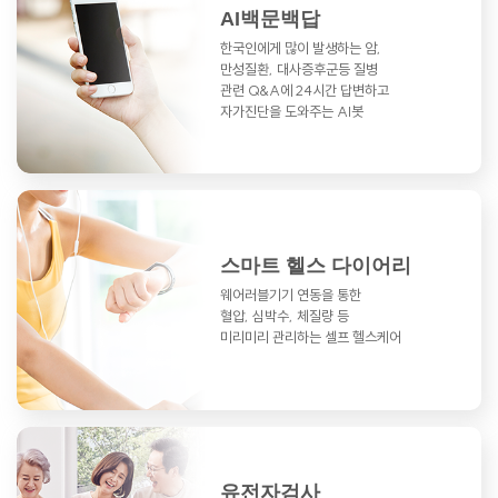
AI백문백답
한국인에게 많이 발생하는 암,
만성질환,
대사증후군등 질병
관련 Q&A에
24시간 답변하고
자가진단을 도와주는 AI봇
스마트 헬스 다이어리
웨어러블기기 연동을 통한
혈압, 심박수, 체질량 등
미리미리 관리하는 셀프 헬스케어
유전자검사