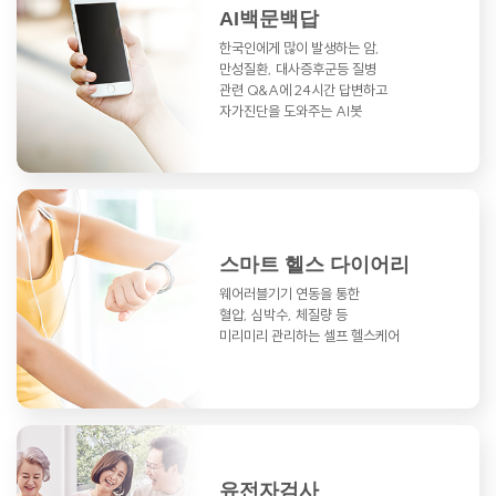
AI백문백답
한국인에게 많이 발생하는 암,
만성질환,
대사증후군등 질병
관련 Q&A에
24시간 답변하고
자가진단을 도와주는 AI봇
스마트 헬스 다이어리
웨어러블기기 연동을 통한
혈압, 심박수, 체질량 등
미리미리 관리하는 셀프 헬스케어
유전자검사