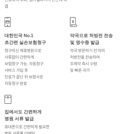
결
대한민국 No.1
약국으로 처방전 전송
초간편 실손보험청구
및 영수증 발급
청구의신 제휴병원으로
약국 방문하기 전 미리
서류없이 간편하게
처방전을 전송하여
보험청구 가능, 자동청구
조제약 즉시 수령
서비스 가입 후
및 빠른 귀가
진료가 끝난 뒤 보험사로
자동청구 완료
집에서도 간편하게
병원 서류 발급
휴대폰으로 간편하게 필요한
병원 서류를 이메일,