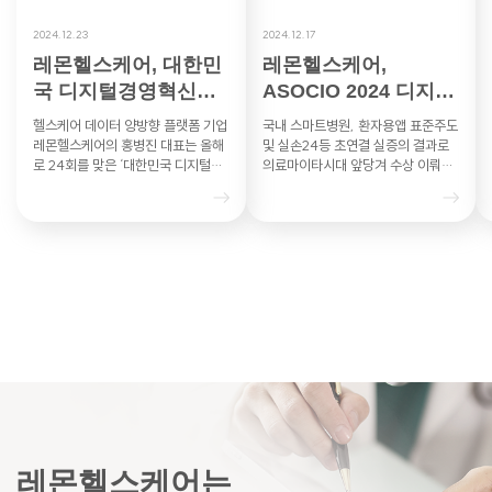
2024.12.23
2024.12.17
레몬헬스케어, 대한민
레몬헬스케어,
국 디지털경영혁신대
ASOCIO 2024 디지털
상 과기부 장관상
헬스케어DX부문 혁신
헬스케어 데이터 양방향 플랫폼 기업
국내 스마트병원, 환자용앱 표준주도
상 수상 영…
레몬헬스케어의 홍병진 대표는 올해
및 실손24등 초연결 실증의 결과로
로 24회를 맞은 ‘대한민국 디지털경
의료마이타시대 앞당겨 수상 이뤄내
영혁신대상’의 헬스케어 부문에서 과
레몬헬스케어는 아시아·태평양 지역
학기술정보통신부 장관상을 수상했
최대 IT 산업협력기구인 ASO…
다…
레몬헬스케어는