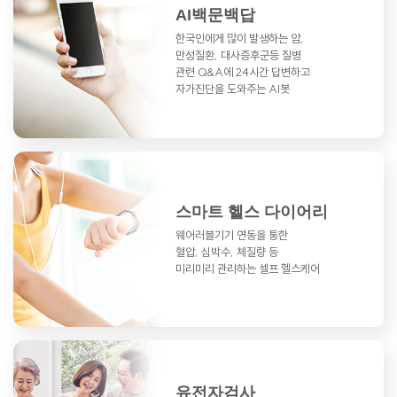
AI백문백답
한국인에게 많이 발생하는 암,
만성질환,
대사증후군등 질병
관련 Q&A에
24시간 답변하고
자가진단을 도와주는 AI봇
스마트 헬스 다이어리
웨어러블기기 연동을 통한
혈압, 심박수, 체질량 등
미리미리 관리하는 셀프 헬스케어
유전자검사