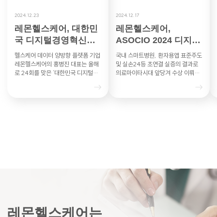
2024.12.23
2024.12.17
레몬헬스케어, 대한민
레몬헬스케어,
국 디지털경영혁신대
ASOCIO 2024 디지털
상 과기부 장관상
헬스케어DX부문 혁신
헬스케어 데이터 양방향 플랫폼 기업
국내 스마트병원, 환자용앱 표준주도
상 수상 영…
레몬헬스케어의 홍병진 대표는 올해
및 실손24등 초연결 실증의 결과로
로 24회를 맞은 ‘대한민국 디지털경
의료마이타시대 앞당겨 수상 이뤄내
영혁신대상’의 헬스케어 부문에서 과
레몬헬스케어는 아시아·태평양 지역
학기술정보통신부 장관상을 수상했
최대 IT 산업협력기구인 ASO…
다…
레몬헬스케어는