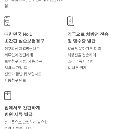
결
대한민국 No.1
약국으로 처방전 전송
초간편 실손보험청구
및 영수증 발급
청구의신 제휴병원으로
약국 방문하기 전 미리
서류없이 간편하게
처방전을 전송하여
보험청구 가능, 자동청구
조제약 즉시 수령
서비스 가입 후
및 빠른 귀가
진료가 끝난 뒤 보험사로
자동청구 완료
집에서도 간편하게
병원 서류 발급
휴대폰으로 간편하게 필요한
병원 서류를 이메일,