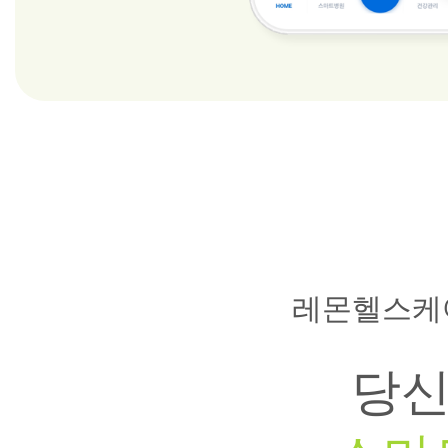
레몬헬스케
당신