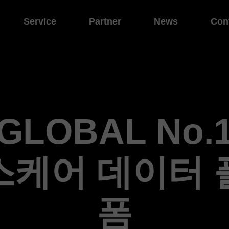
Service
Partner
News
Con
GLOBAL No.
스케어 데이터 
폼