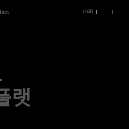
KOR
ENG
VTN
tact
1
플랫