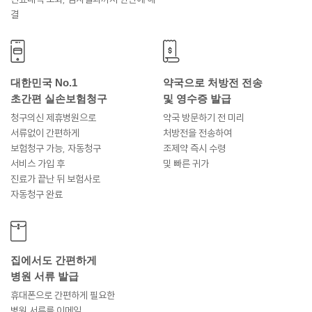
결
대한민국 No.1
약국으로 처방전 전송
초간편 실손보험청구
및 영수증 발급
청구의신 제휴병원으로
약국 방문하기 전 미리
서류없이 간편하게
처방전을 전송하여
보험청구 가능, 자동청구
조제약 즉시 수령
서비스 가입 후
및 빠른 귀가
진료가 끝난 뒤 보험사로
자동청구 완료
집에서도 간편하게
병원 서류 발급
휴대폰으로 간편하게 필요한
병원 서류를 이메일,