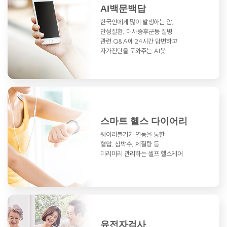
AI백문백답
한국인에게 많이 발생하는 암,
만성질환,
대사증후군등 질병
관련 Q&A에
24시간 답변하고
자가진단을 도와주는 AI봇
스마트 헬스 다이어리
웨어러블기기 연동을 통한
혈압, 심박수, 체질량 등
미리미리 관리하는 셀프 헬스케어
유전자검사