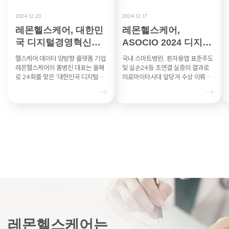
2024.12.23
2024.12.17
레몬헬스케어, 대한민
레몬헬스케어,
국 디지털경영혁신대
ASOCIO 2024 디지털
상 과기부 장관상
헬스케어DX부문 혁신
헬스케어 데이터 양방향 플랫폼 기업
국내 스마트병원, 환자용앱 표준주도
상 수상 영…
레몬헬스케어의 홍병진 대표는 올해
및 실손24등 초연결 실증의 결과로
로 24회를 맞은 ‘대한민국 디지털경
의료마이타시대 앞당겨 수상 이뤄내
영혁신대상’의 헬스케어 부문에서 과
레몬헬스케어는 아시아·태평양 지역
학기술정보통신부 장관상을 수상했
최대 IT 산업협력기구인 ASO…
다…
레몬헬스케어는