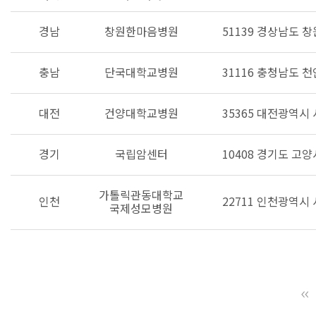
경남
창원한마음병원
51139 경상남도 
충남
단국대학교병원
31116 충청남도 
대전
건양대학교병원
35365 대전광역시
경기
국립암센터
10408 경기도 고
가톨릭관동대학교
인천
22711 인천광역시 
국제성모병원