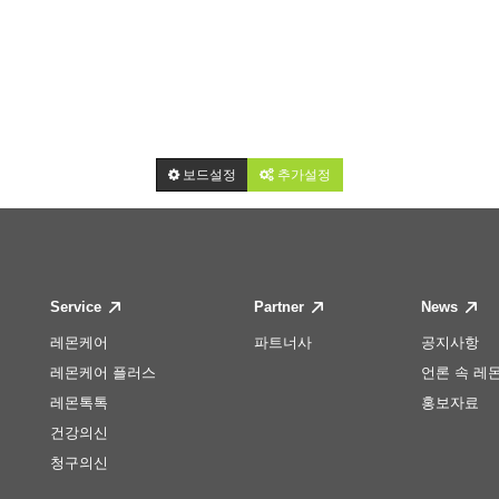
보드설정
추가설정
Service
Partner
News
레몬케어
파트너사
공지사항
레몬케어 플러스
언론 속 레
레몬톡톡
홍보자료
건강의신
청구의신