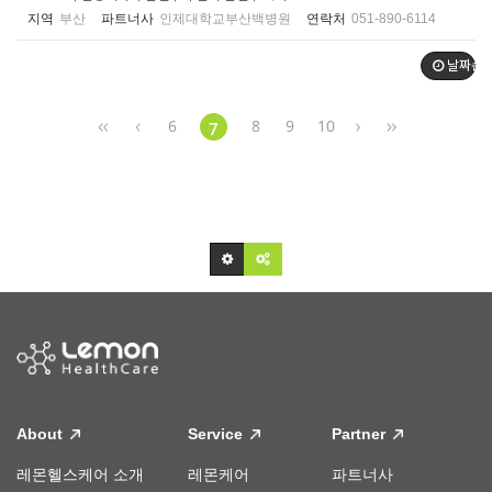
지역
부산
파트너사
인제대학교부산백병원
연락처
051-890-6114
날짜순
6
8
9
10
7
About
Service
Partner
레몬헬스케어 소개
레몬케어
파트너사