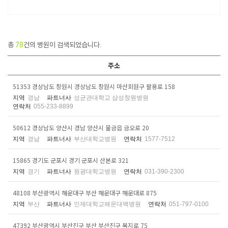
총
78
건의 병원이 검색되었습니다.
주소
51353 경상남도 창원시 경상남도 창원시 마산회원구 팔용로 158
지역
경남
파트너사
성균관대학교 삼성창원병원
연락처
055-233-8899
50612 경상남도 양산시 경남 양산시 물금읍 금오로 20
지역
경남
파트너사
부산대학교병원
연락처
1577-7512
15865 경기도 군포시 경기 군포시 산본로 321
지역
경기
파트너사
원광대학교병원
연락처
031-390-2300
48108 부산광역시 해운대구 부산 해운대구 해운대로 875
지역
부산
파트너사
인제대학교해운대백병원
연락처
051-797-0100
47392 부산광역시 부산진구 부산 부산진구 복지로 75