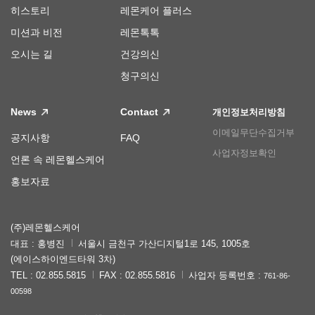
히스토리
레몬케어 플러스
미션과 비전
레몬톡톡
오시는 길
건강의신
청구의신
News
Contact
개인정보처리방침
이메일무단수집거부
공지사항
FAQ
사업자정보확인
언론 속 레몬헬스케어
홍보자료
(주)레몬헬스케어
대표 : 홍병진
서울시 금천구 가산디지털1로 145, 1005호
(에이스하이엔드타워 3차)
TEL : 02.855.5815
FAX : 02.855.5816
사업자 등록번호 :
761-86-
00598